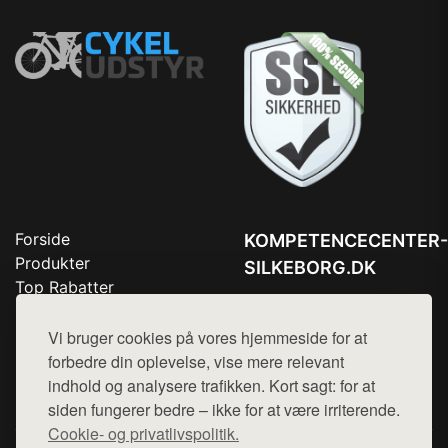
Forside
KOMPETENCECENTER-
Produkter
SILKEBORG.DK
Top Rabatter
Tlf. 78768672
Blog
Kontakt
Vi bruger cookies på vores hjemmeside for at
Mail:
hej@want.dk
forbedre din oplevelse, vise mere relevant
Cookie- og privatlivspolitik
indhold og analysere trafikken. Kort sagt: for at
siden fungerer bedre – ikke for at være irriterende.
Cookie- og privatlivspolitik.