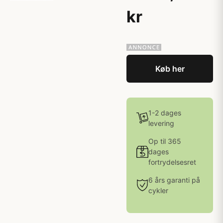
kr
Køb her
1-2 dages
levering
Op til 365
dages
fortrydelsesret
6 års garanti på
cykler