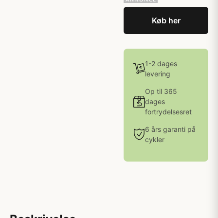
Køb her
1-2 dages
levering
Op til 365
dages
fortrydelsesret
6 års garanti på
cykler