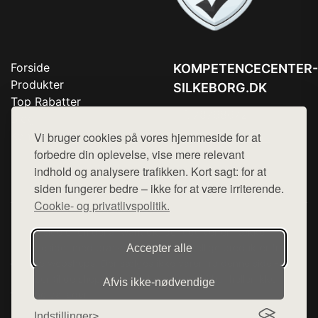
Forside
KOMPETENCECENTER-
Produkter
SILKEBORG.DK
Top Rabatter
Tlf. 78768672
Blog
Kontakt
Vi bruger cookies på vores hjemmeside for at
Mail:
hej@want.dk
forbedre din oplevelse, vise mere relevant
Cookie- og privatlivspolitik
indhold og analysere trafikken. Kort sagt: for at
siden fungerer bedre – ikke for at være irriterende.
Cookie- og privatlivspolitik.
Denne side er en del af want.dk, der udgiver en række
hjemmesider med præsentation af forskellige produkter fra
Accepter alle
diverse webshops. Der sælges ikke varer fra denne side - vi
henviser til de shops, som sælger varen. Vi har heller ikke
Afvis ikke‑nødvendige
varerne på lager.
Indstillinger