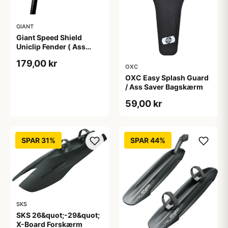
GIANT
Giant Speed Shield
Uniclip Fender ( Ass
Saver )
179,00 kr
OXC
OXC Easy Splash Guard
/ Ass Saver Bagskærm
59,00 kr
SPAR 31%
SPAR 44%
SKS
SKS 26&quot;-29&quot;
X-Board Forskærm