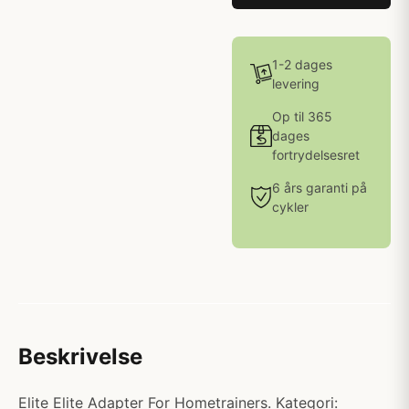
1-2 dages
levering
Op til 365
dages
fortrydelsesret
6 års garanti på
cykler
Beskrivelse
Elite Elite Adapter For Hometrainers. Kategori: