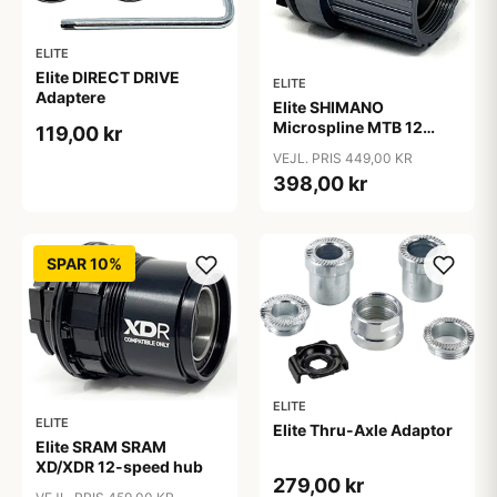
ELITE
Elite DIRECT DRIVE
ELITE
Adaptere
Elite SHIMANO
Microspline MTB 12
119,00 kr
speed Hub
VEJL. PRIS 449,00 KR
398,00 kr
SPAR 10%
ELITE
ELITE
Elite Thru-Axle Adaptor
Elite SRAM SRAM
XD/XDR 12-speed hub
279,00 kr