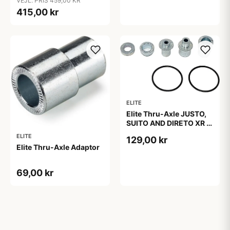
VEJL. PRIS 459,00 KR
415,00 kr
ELITE
Elite Thru-Axle JUSTO,
SUITO AND DIRETO XR -
135x10/12mm -
ELITE
129,00 kr
142x12mm & 148x12mm
Elite Thru-Axle Adaptor
69,00 kr