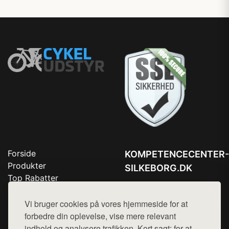
Forside
KOMPETENCECENTER-
Produkter
SILKEBORG.DK
Top Rabatter
Tlf. 78768672
Blog
Kontakt
Vi bruger cookies på vores hjemmeside for at
Mail:
hej@want.dk
forbedre din oplevelse, vise mere relevant
Cookie- og privatlivspolitik
indhold og analysere trafikken. Kort sagt: for at