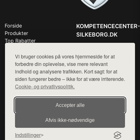
Forside
KOMPETENCECENTER-
Produkter
SILKEBORG.DK
Top Rabatter
Tlf. 78768672
Blog
Kontakt
Vi bruger cookies på vores hjemmeside for at
Mail:
hej@want.dk
forbedre din oplevelse, vise mere relevant
Cookie- og privatlivspolitik
indhold og analysere trafikken. Kort sagt: for at
siden fungerer bedre – ikke for at være irriterende.
Cookie- og privatlivspolitik.
Denne side er en del af want.dk, der udgiver en række
hjemmesider med præsentation af forskellige produkter fra
Accepter alle
diverse webshops. Der sælges ikke varer fra denne side - vi
henviser til de shops, som sælger varen. Vi har heller ikke
Afvis ikke‑nødvendige
varerne på lager.
Indstillinger
© 2026 kompetencecenter-silkeborg.dk. Alle rettigheder