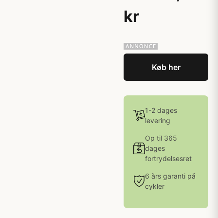
kr
Køb her
1-2 dages
levering
Op til 365
dages
fortrydelsesret
6 års garanti på
cykler