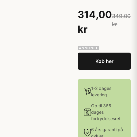
314,00
349,00
kr
kr
Køb her
1-2 dages
levering
Op til 365
dages
fortrydelsesret
6 års garanti på
cykler