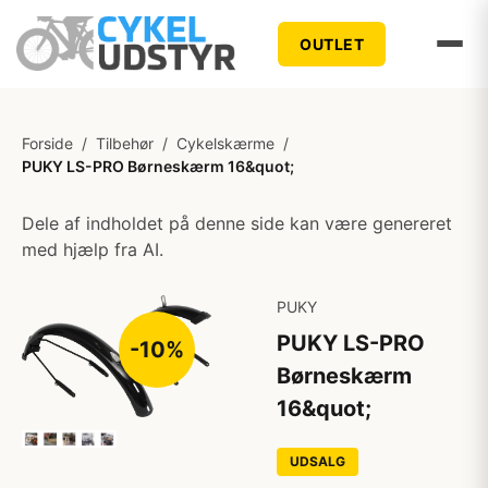
OUTLET
Forside
/
Tilbehør
/
Cykelskærme
/
PUKY LS-PRO Børneskærm 16&quot;
Dele af indholdet på denne side kan være genereret
med hjælp fra AI.
PUKY
PUKY LS-PRO
-10%
Børneskærm
16&quot;
UDSALG