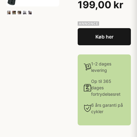
199,00 kr
Køb her
1-2 dages
levering
Op til 365
dages
fortrydelsesret
6 års garanti på
cykler