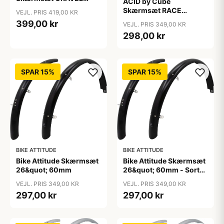
ACID by Cube
28&quot; - Black
Skærmsæt RACE
VEJL. PRIS 419,00 KR
28&quot; - Black
399,00 kr
VEJL. PRIS 349,00 KR
298,00 kr
SPAR 15%
SPAR 15%
BIKE ATTITUDE
BIKE ATTITUDE
Bike Attitude Skærmsæt
Bike Attitude Skærmsæt
26&quot; 60mm
26&quot; 60mm - Sort
(inkl. rustfrit
VEJL. PRIS 349,00 KR
VEJL. PRIS 349,00 KR
tilbehørstivere)
297,00 kr
297,00 kr