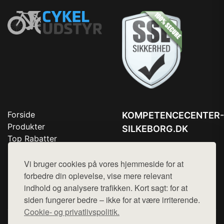
Forside
KOMPETENCECENTER-
Produkter
SILKEBORG.DK
Top Rabatter
Tlf. 78768672
Blog
Kontakt
Vi bruger cookies på vores hjemmeside for at
Mail:
hej@want.dk
forbedre din oplevelse, vise mere relevant
Cookie- og privatlivspolitik
indhold og analysere trafikken. Kort sagt: for at
siden fungerer bedre – ikke for at være irriterende.
Cookie- og privatlivspolitik.