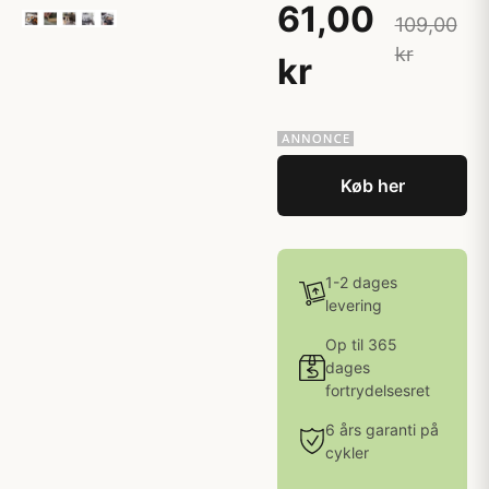
61,00
109,00
kr
kr
Køb her
1-2 dages
levering
Op til 365
dages
fortrydelsesret
6 års garanti på
cykler