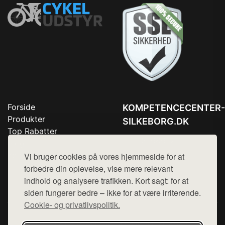
Forside
KOMPETENCECENTER-
Produkter
SILKEBORG.DK
Top Rabatter
Tlf. 78768672
Blog
Kontakt
Vi bruger cookies på vores hjemmeside for at
Mail:
hej@want.dk
forbedre din oplevelse, vise mere relevant
Cookie- og privatlivspolitik
indhold og analysere trafikken. Kort sagt: for at
siden fungerer bedre – ikke for at være irriterende.
Cookie- og privatlivspolitik.
Denne side er en del af want.dk, der udgiver en række