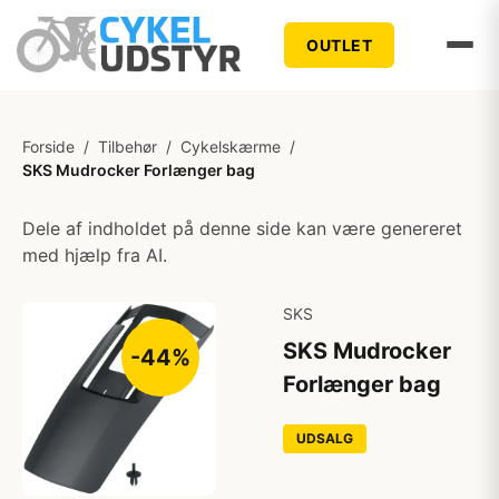
OUTLET
Forside
/
Tilbehør
/
Cykelskærme
/
SKS Mudrocker Forlænger bag
Dele af indholdet på denne side kan være genereret
med hjælp fra AI.
SKS
SKS Mudrocker
-44%
Forlænger bag
UDSALG