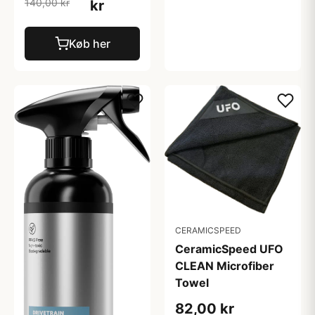
140,00 kr
kr
Køb her
CERAMICSPEED
CeramicSpeed UFO
CLEAN Microfiber
Towel
82,00 kr