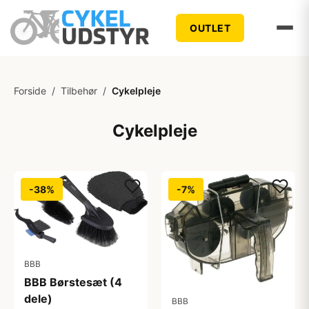
OUTLET
Forside
/
Tilbehør
/
Cykelpleje
Cykelpleje
-38%
-7%
BBB
BBB Børstesæt (4
dele)
BBB