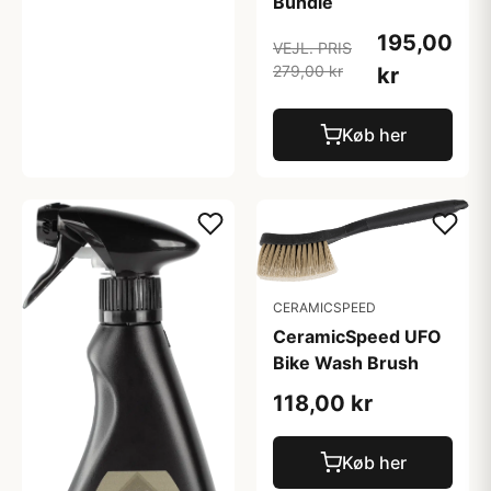
Bundle
195,00
VEJL. PRIS
279,00 kr
kr
Køb her
CERAMICSPEED
CeramicSpeed UFO
Bike Wash Brush
118,00 kr
Køb her