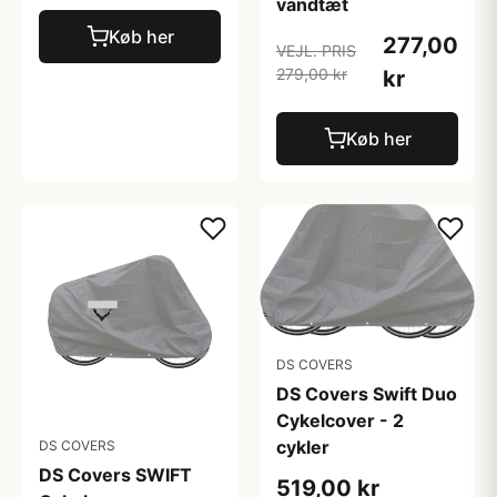
vandtæt
Køb her
277,00
VEJL. PRIS
279,00 kr
kr
Køb her
DS COVERS
DS Covers Swift Duo
Cykelcover - 2
cykler
DS COVERS
DS Covers SWIFT
519,00 kr