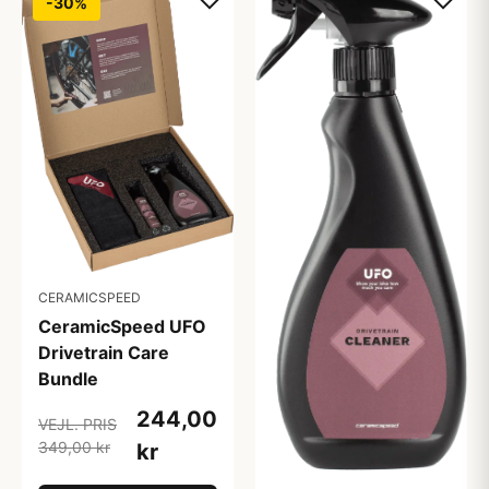
-30%
CERAMICSPEED
CeramicSpeed UFO
Drivetrain Care
Bundle
244,00
VEJL. PRIS
349,00 kr
kr