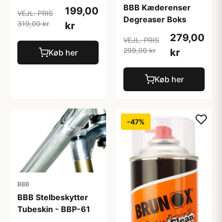
BBB Kæderenser
199,00
VEJL. PRIS
Degreaser Boks
319,00 kr
kr
279,00
VEJL. PRIS
299,00 kr
kr
Køb her
Køb her
-47%
BBB
BBB Stelbeskytter
Tubeskin - BBP-61