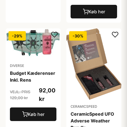
Køb her
-29%
-30%
DIVERSE
Budget Kæderenser
Inkl. Rens
92,00
VEJL. PRIS
129,00 kr
kr
CERAMICSPEED
CeramicSpeed UFO
Køb her
Adverse Weather