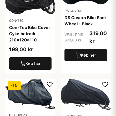
DS COVERS
DS Covers Bike Sock
CON-TEC
Wheel - Black
Con-Tec Bike Cover
319,00
Cykelbetræk
VEJL. PRIS
210x120x110
379,00 kr
kr
199,00 kr
Køb her
Køb her
-1%
DS COVERS