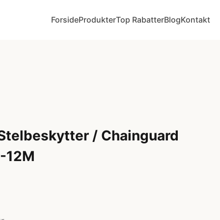
Forside
Produkter
Top Rabatter
Blog
Kontakt
telbeskytter / Chainguard
P-12M