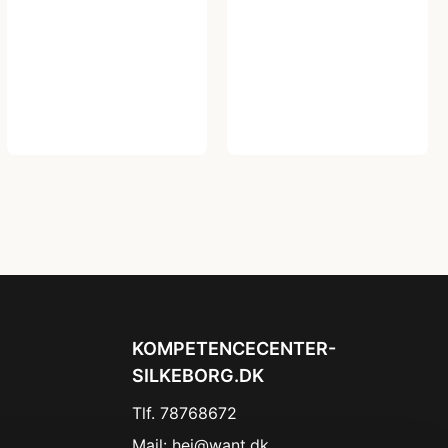
KOMPETENCECENTER-
SILKEBORG.DK
Tlf. 78768672
Mail:
hej@want.dk