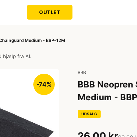
OUTLET
/ Chainguard Medium - BBP-12M
 hjælp fra AI.
BBB
BBB Neopren S
-74%
Medium - BB
UDSALG
26,00 kr