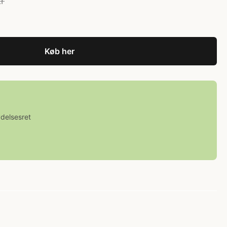
kr
Køb her
ydelsesret