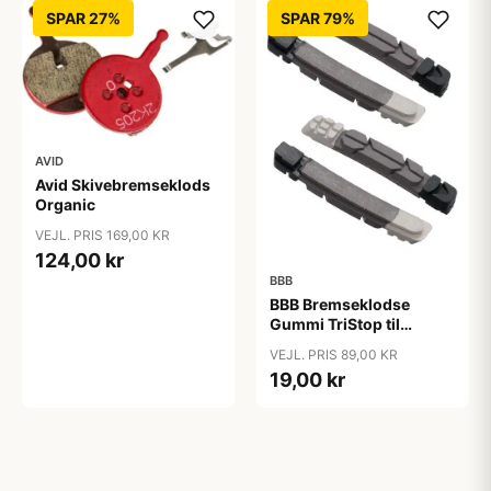
SPAR 27%
SPAR 79%
AVID
Avid Skivebremseklods
Organic
VEJL. PRIS 169,00 KR
124,00 kr
BBB
BBB Bremseklodse
Gummi TriStop til
MTB/Cross
VEJL. PRIS 89,00 KR
19,00 kr