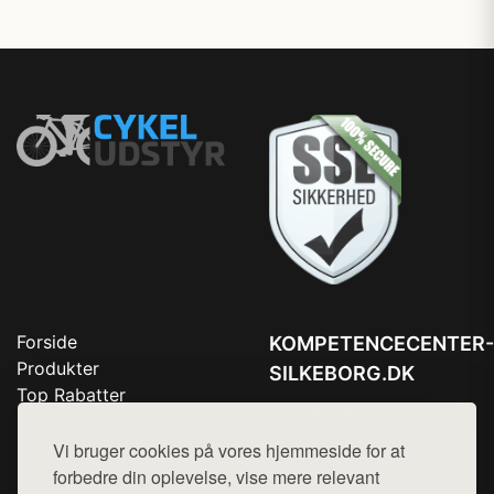
Forside
KOMPETENCECENTER-
Produkter
SILKEBORG.DK
Top Rabatter
Tlf. 78768672
Blog
Kontakt
Vi bruger cookies på vores hjemmeside for at
Mail:
hej@want.dk
forbedre din oplevelse, vise mere relevant