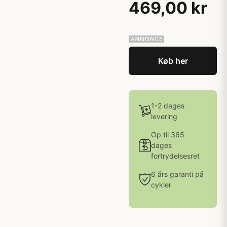
469,00 kr
Køb her
1-2 dages
levering
Op til 365
dages
fortrydelsesret
6 års garanti på
cykler