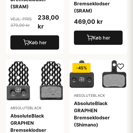
Bremseklodser
(SRAM)
(SRAM)
238,00
VEJL. PRIS
469,00 kr
379,00 kr
kr
Køb her
Køb her
-45%
ABSOLUTEBLACK
AbsoluteBlack
ABSOLUTEBLACK
GRAPHEN
AbsoluteBlack
Bremseklodser
GRAPHEN
(Shimano)
Bremseklodser