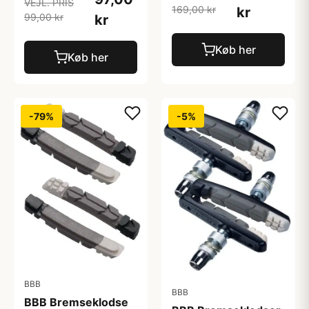
VEJL. PRIS
169,00 kr
kr
99,00 kr
kr
Køb her
Køb her
-79%
-5%
BBB
BBB
BBB Bremseklodse