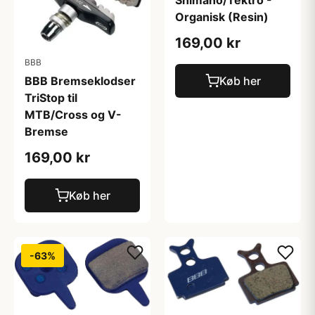
Shimano/Tektro -
Organisk (Resin)
169,00 kr
BBB
BBB Bremseklodser
Køb her
TriStop til
MTB/Cross og V-
Bremse
169,00 kr
Køb her
-63%