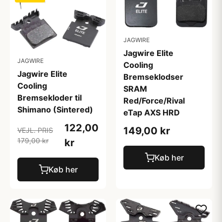
JAGWIRE
Jagwire Elite
JAGWIRE
Cooling
Jagwire Elite
Bremseklodser
Cooling
SRAM
Bremsekloder til
Red/Force/Rival
Shimano (Sintered)
eTap AXS HRD
122,00
149,00 kr
VEJL. PRIS
179,00 kr
kr
Køb her
Køb her