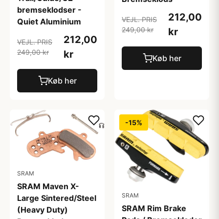
bremseklodser -
212,00
VEJL. PRIS
Quiet Aluminium
249,00 kr
kr
212,00
VEJL. PRIS
249,00 kr
kr
Køb her
Køb her
-15%
SRAM
SRAM Maven X-
SRAM
Large Sintered/Steel
SRAM Rim Brake
(Heavy Duty)