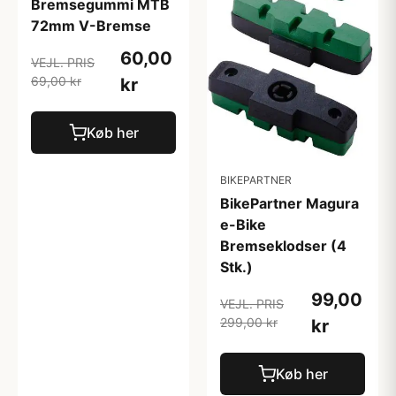
Bremsegummi MTB
72mm V-Bremse
60,00
VEJL. PRIS
69,00 kr
kr
Køb her
BIKEPARTNER
BikePartner Magura
e-Bike
Bremseklodser (4
Stk.)
99,00
VEJL. PRIS
299,00 kr
kr
Køb her