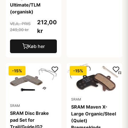
Ultimate/TLM
(organisk)
212,00
VEJL. PRIS
249,00 kr
kr
Køb her
-15%
-15%
SRAM
SRAM
SRAM Maven X-
SRAM Disc Brake
Large Organic/Steel
pad Set for
(Quiet)
Trail/Guide/G2
Bremseklods