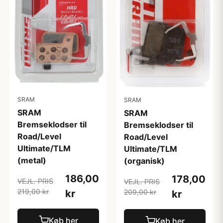
SRAM
SRAM
SRAM
SRAM
Bremseklodser til
Bremseklodser til
Road/Level
Road/Level
Ultimate/TLM
Ultimate/TLM
(metal)
(organisk)
186,00
178,00
VEJL. PRIS
VEJL. PRIS
219,00 kr
209,00 kr
kr
kr
Køb her
Køb her