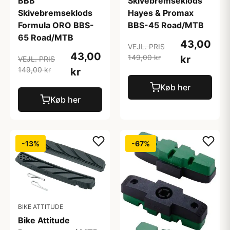
BBB
Skivebremseklods
Skivebremseklods
Hayes & Promax
Formula ORO BBS-
BBS-45 Road/MTB
65 Road/MTB
43,00
VEJL. PRIS
43,00
149,00 kr
kr
VEJL. PRIS
149,00 kr
kr
Køb her
Køb her
-13%
-67%
BIKE ATTITUDE
Bike Attitude