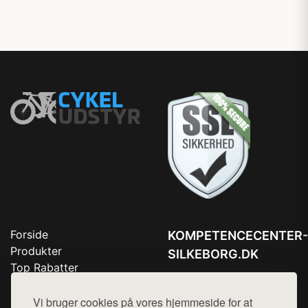
Forside
KOMPETENCECENTER-
Produkter
SILKEBORG.DK
Top Rabatter
Tlf. 78768672
Blog
Kontakt
Vi bruger cookies på vores hjemmeside for at
Mail:
hej@want.dk