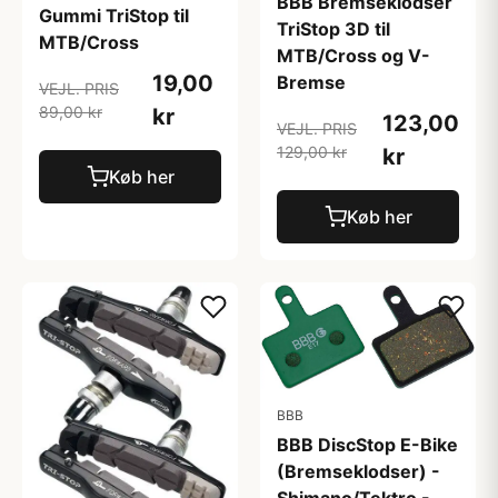
BBB Bremseklodser
Gummi TriStop til
TriStop 3D til
MTB/Cross
MTB/Cross og V-
19,00
Bremse
VEJL. PRIS
89,00 kr
kr
123,00
VEJL. PRIS
129,00 kr
kr
Køb her
Køb her
BBB
BBB DiscStop E-Bike
(Bremseklodser) -