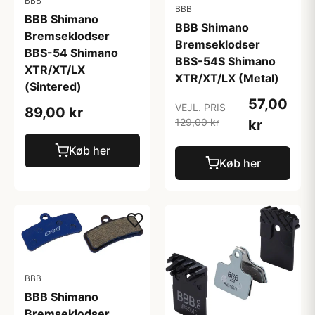
BBB
BBB
BBB Shimano
BBB Shimano
Bremseklodser
Bremseklodser
BBS-54 Shimano
BBS-54S Shimano
XTR/XT/LX
XTR/XT/LX (Metal)
(Sintered)
57,00
VEJL. PRIS
89,00 kr
129,00 kr
kr
Køb her
Køb her
BBB
BBB Shimano
Bremseklodser