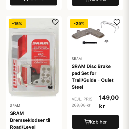
-15%
-29%
SRAM
SRAM Disc Brake
pad Set for
Trail/Guide - Quiet
Steel
149,00
VEJL. PRIS
209,00 kr
kr
SRAM
SRAM
Bremseklodser til
Køb her
Road/Level