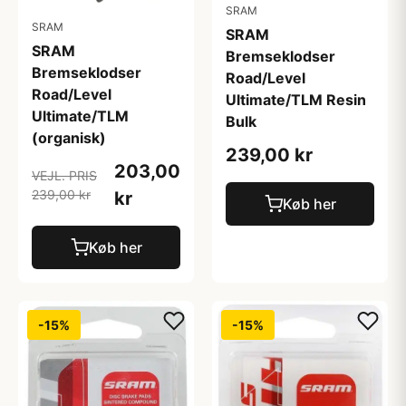
SRAM
SRAM
SRAM
SRAM
Bremseklodser
Bremseklodser
Road/Level
Road/Level
Ultimate/TLM Resin
Ultimate/TLM
Bulk
(organisk)
239,00 kr
203,00
VEJL. PRIS
239,00 kr
kr
Køb her
Køb her
-15%
-15%