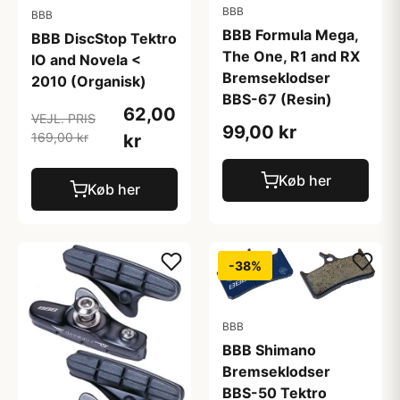
BBB
BBB
BBB Formula Mega,
BBB DiscStop Tektro
The One, R1 and RX
IO and Novela <
Bremseklodser
2010 (Organisk)
BBS-67 (Resin)
62,00
VEJL. PRIS
99,00 kr
169,00 kr
kr
Køb her
Køb her
-38%
BBB
BBB Shimano
Bremseklodser
BBS-50 Tektro