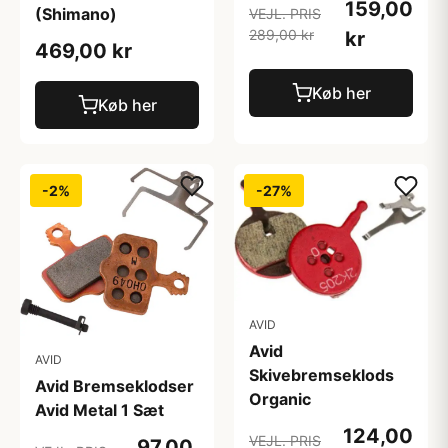
159,00
(Shimano)
VEJL. PRIS
289,00 kr
kr
469,00 kr
Køb her
Køb her
-2%
-27%
AVID
Avid
AVID
Skivebremseklods
Avid Bremseklodser
Organic
Avid Metal 1 Sæt
124,00
VEJL. PRIS
97,00