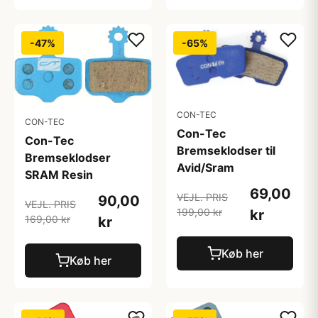
-47%
-65%
CON-TEC
CON-TEC
Con-Tec
Con-Tec
Bremseklodser til
Bremseklodser
Avid/Sram
SRAM Resin
69,00
VEJL. PRIS
90,00
VEJL. PRIS
199,00 kr
kr
169,00 kr
kr
Køb her
Køb her