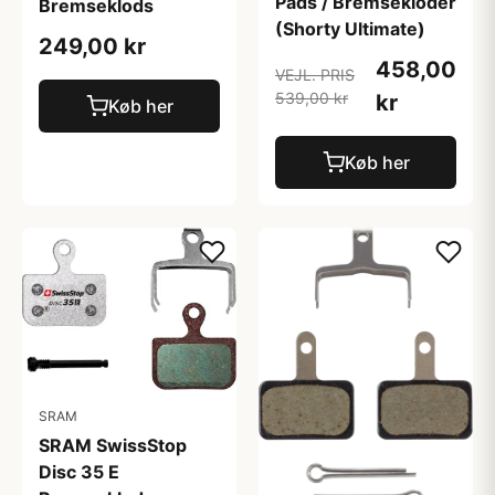
Pads / Bremsekloder
Bremseklods
(Shorty Ultimate)
249,00 kr
458,00
VEJL. PRIS
539,00 kr
kr
Køb her
Køb her
SRAM
SRAM SwissStop
Disc 35 E