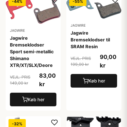
-44%
-55%
JAGWIRE
JAGWIRE
Jagwire
Jagwire
Bremseklodser til
Bremseklodser
SRAM Resin
Sport semi-metallic
90,00
Shimano
VEJL. PRIS
199,00 kr
kr
XTR/XT/SLX/Deore
83,00
VEJL. PRIS
Køb her
149,00 kr
kr
Køb her
-32%