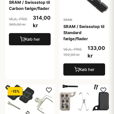
SRAM / Swissstop til
Carbon fælge/flader
314,00
VEJL. PRIS
SRAM
369,00 kr
kr
SRAM / Swissstop til
Standard
fælge/flader
Køb her
133,00
VEJL. PRIS
159,00 kr
kr
Køb her
-15%