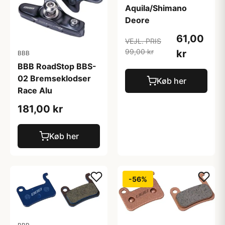
Aquila/Shimano
Deore
61,00
VEJL. PRIS
99,00 kr
kr
BBB
BBB RoadStop BBS-
02 Bremseklodser
Køb her
Race Alu
181,00 kr
Køb her
-56%