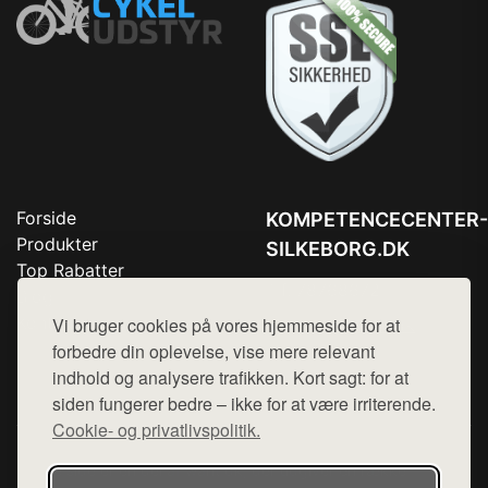
Forside
KOMPETENCECENTER-
Produkter
SILKEBORG.DK
Top Rabatter
Tlf. 78768672
Blog
Kontakt
Vi bruger cookies på vores hjemmeside for at
Mail:
hej@want.dk
forbedre din oplevelse, vise mere relevant
Cookie- og privatlivspolitik
indhold og analysere trafikken. Kort sagt: for at
siden fungerer bedre – ikke for at være irriterende.
Cookie- og privatlivspolitik.
Denne side er en del af want.dk, der udgiver en række