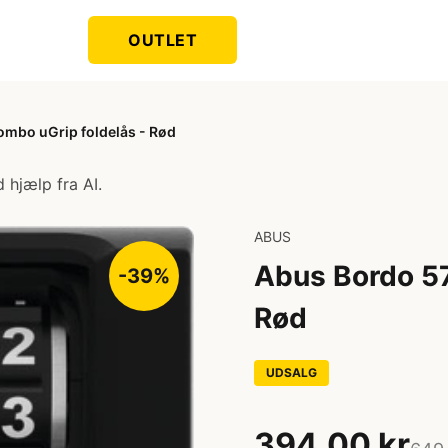
OUTLET
mbo uGrip foldelås - Rød
 hjælp fra AI.
ABUS
Abus Bordo 57
-39%
Rød
UDSALG
394,00 kr