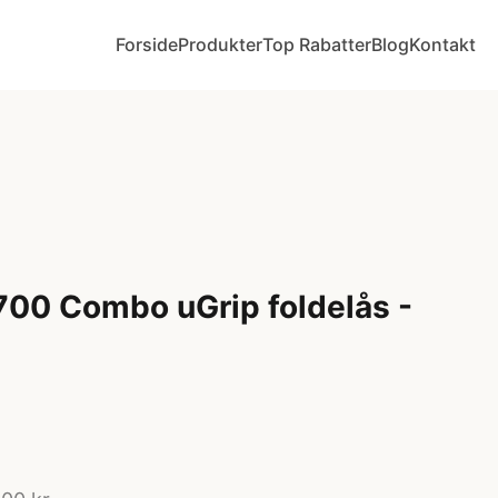
Forside
Produkter
Top Rabatter
Blog
Kontakt
00 Combo uGrip foldelås -