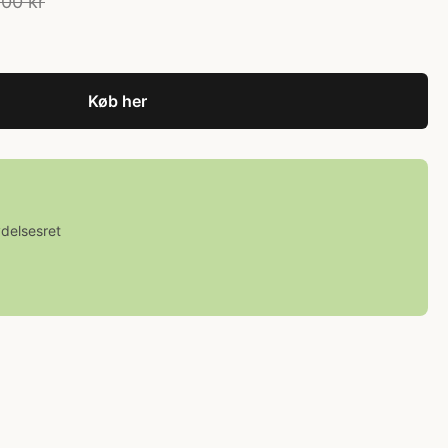
00 kr
Køb her
ydelsesret