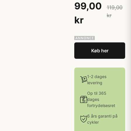
99,00
119,00
kr
kr
Køb her
1-2 dages
levering
Op til 365
dages
fortrydelsesret
6 års garanti på
cykler