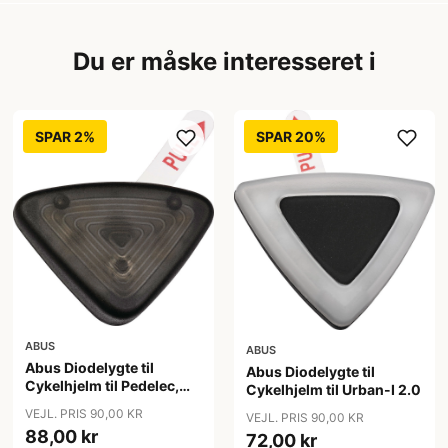
Du er måske interesseret i
SPAR 2%
SPAR 20%
ABUS
ABUS
Abus Diodelygte til
Abus Diodelygte til
Cykelhjelm til Pedelec,
Cykelhjelm til Urban-I 2.0
Hyban
VEJL. PRIS 90,00 KR
VEJL. PRIS 90,00 KR
88,00 kr
72,00 kr