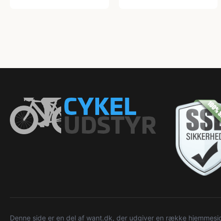
Denne side er en del af want.dk, der udgiver en række hjemmeside