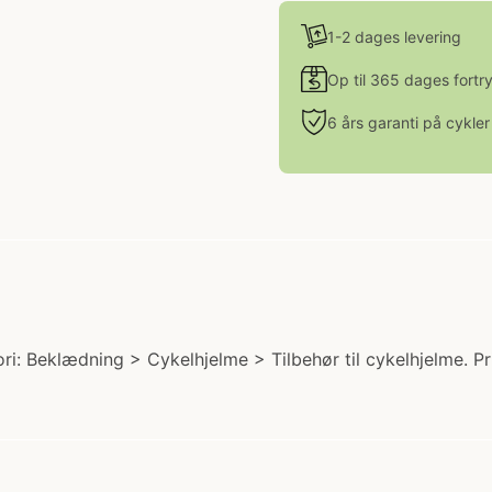
1-2 dages levering
Op til 365 dages fortr
6 års garanti på cykler
i: Beklædning > Cykelhjelme > Tilbehør til cykelhjelme. Pr