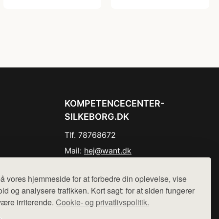
KOMPETENCECENTER-
SILKEBORG.DK
Tlf. 78768672
Mail:
hej@want.dk
Cookie- og privatlivspolitik
å vores hjemmeside for at forbedre din oplevelse, vise
ld og analysere trafikken. Kort sagt: for at siden fungerer
være irriterende.
Cookie- og privatlivspolitik.
r sælges ikke varer fra denne side - vi henviser til de shops,