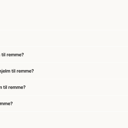
 til remme?
hjelm til remme?
m til remme?
remme?