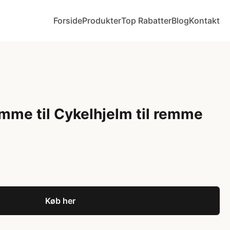
Forside
Produkter
Top Rabatter
Blog
Kontakt
mme til Cykelhjelm til remme
Køb her