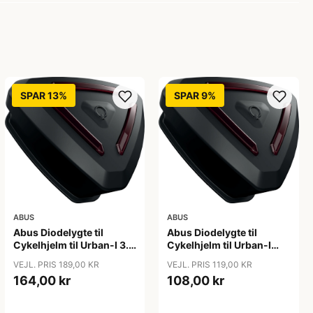
SPAR 13%
SPAR 9%
ABUS
ABUS
Abus Diodelygte til
Abus Diodelygte til
Cykelhjelm til Urban-I 3.0
Cykelhjelm til Urban-I
ACE
3.0, Hyban 2.0
VEJL. PRIS 189,00 KR
VEJL. PRIS 119,00 KR
164,00 kr
108,00 kr