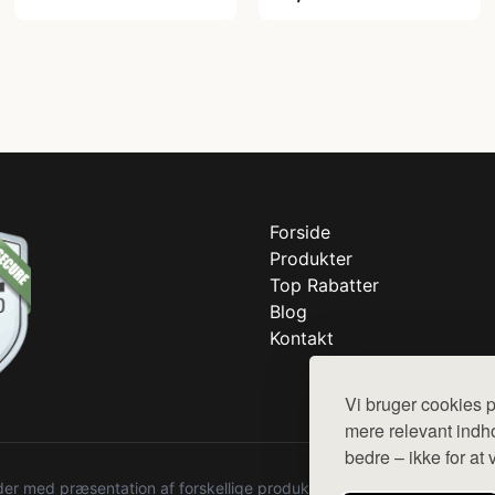
Forside
Produkter
Top Rabatter
Blog
Kontakt
Vi bruger cookies p
mere relevant indho
bedre – ikke for at 
r med præsentation af forskellige produkter fra diverse webshops. De