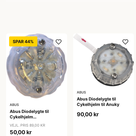
SPAR 44%
ABUS
Abus Diodelygte til
Cykelhjelm til Anuky
ABUS
Abus Diodelygte til
90,00 kr
Cykelhjelm
ZoomPlus/ZoomLite
VEJL. PRIS 89,00 KR
50,00 kr