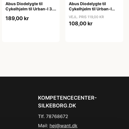
Abus Diodelygte til
Abus Diodelygte til
Cykelhjelm til Urban-I 3.0
Cykelhjelm til Urban-I
ACE
3.0, Hyban 2.0
VEJL. PRIS 119,00 KR
189,00 kr
108,00 kr
KOMPETENCECENTER-
SILKEBORG.DK
Tlf. 78768672
Mail:
hej@want.dk