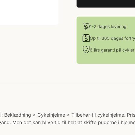
1-2 dages levering
Op til 365 dages fortr
6 års garanti på cykler
: Beklædning > Cykelhjelme > Tilbehør til cykelhjelme. Pris
nd. Men det kan blive tid til helt at skifte puderne i hjelm