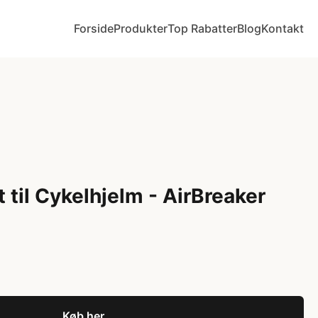
Forside
Produkter
Top Rabatter
Blog
Kontakt
til Cykelhjelm - AirBreaker
Køb her