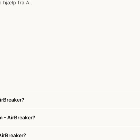
 hjælp fra AI.
irBreaker?
m - AirBreaker?
AirBreaker?