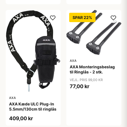
SPAR 22%
AXA
AXA Monteringsbeslag
til Ringlås - 2 stk.
VEJL. PRIS 99,00 KR
77,00 kr
AXA
AXA Kæde ULC Plug-In
5.5mm/130cm til ringlås
409,00 kr