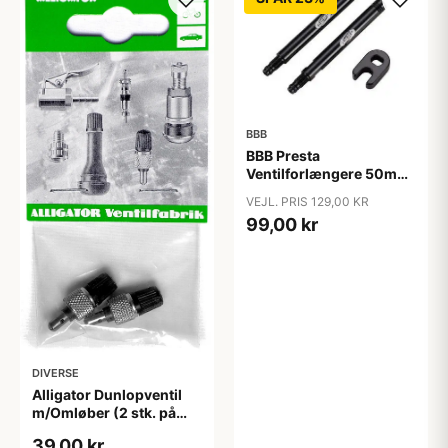
BBB
BBB Presta
Ventilforlængere 50mm
2 stk.
VEJL. PRIS 129,00 KR
99,00 kr
DIVERSE
Alligator Dunlopventil
m/Omløber (2 stk. på
hængerkort)
39,00 kr