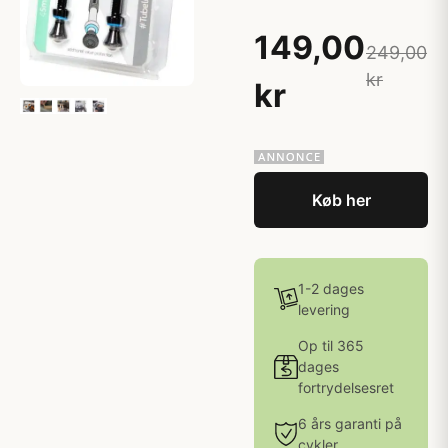
149,00
249,00
kr
kr
Køb her
1-2 dages
levering
Op til 365
dages
fortrydelsesret
6 års garanti på
cykler