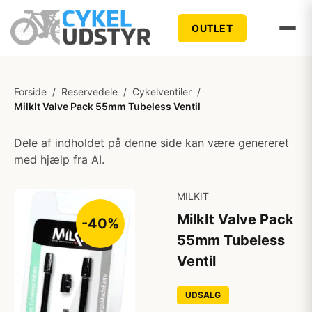
OUTLET
Forside
/
Reservedele
/
Cykelventiler
/
MilkIt Valve Pack 55mm Tubeless Ventil
Dele af indholdet på denne side kan være genereret
med hjælp fra AI.
MILKIT
MilkIt Valve Pack
-40%
55mm Tubeless
Ventil
UDSALG