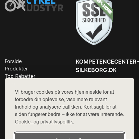
Forside
KOMPETENCECENTER-
Produkter
SILKEBORG.DK
Top Rabatter
Tlf. 78768672
Blog
Kontakt
Vi bruger cookies på vores hjemmeside for at
Mail:
hej@want.dk
forbedre din oplevelse, vise mere relevant
Cookie- og privatlivspolitik
indhold og analysere trafikken. Kort sagt: for at
siden fungerer bedre – ikke for at være irriterende.
Cookie- og privatlivspolitik.
Denne side er en del af want.dk, der udgiver en række