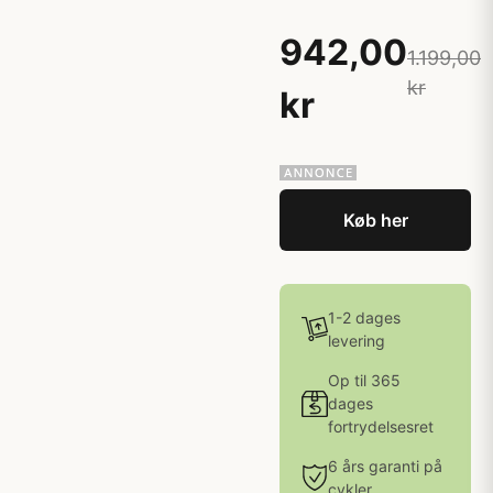
942,00
1.199,00
kr
kr
Køb her
1-2 dages
levering
Op til 365
dages
fortrydelsesret
6 års garanti på
cykler