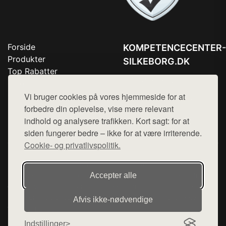
Forside
KOMPETENCECENTER-
Produkter
SILKEBORG.DK
Top Rabatter
Tlf. 78768672
Blog
Kontakt
Vi bruger cookies på vores hjemmeside for at
Mail:
hej@want.dk
forbedre din oplevelse, vise mere relevant
Cookie- og privatlivspolitik
indhold og analysere trafikken. Kort sagt: for at
siden fungerer bedre – ikke for at være irriterende.
Cookie- og privatlivspolitik.
Denne side er en del af want.dk, der udgiver en række
hjemmesider med præsentation af forskellige produkter fra
Accepter alle
diverse webshops. Der sælges ikke varer fra denne side - vi
henviser til de shops, som sælger varen. Vi har heller ikke
Afvis ikke‑nødvendige
varerne på lager.
Indstillinger