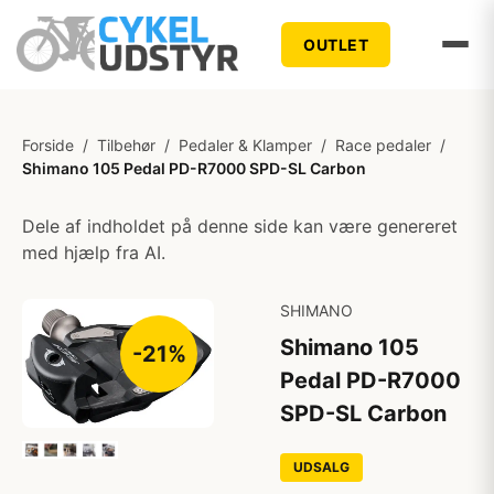
OUTLET
Forside
/
Tilbehør
/
Pedaler & Klamper
/
Race pedaler
/
Shimano 105 Pedal PD-R7000 SPD-SL Carbon
Dele af indholdet på denne side kan være genereret
med hjælp fra AI.
SHIMANO
Shimano 105
-21%
Pedal PD-R7000
SPD-SL Carbon
UDSALG