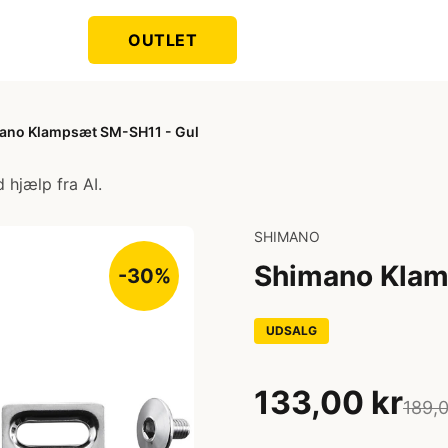
OUTLET
ano Klampsæt SM-SH11 - Gul
 hjælp fra AI.
SHIMANO
Shimano Klam
-30%
UDSALG
133,00 kr
189,0