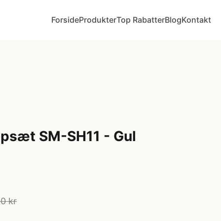
Forside
Produkter
Top Rabatter
Blog
Kontakt
psæt SM-SH11 - Gul
0 kr