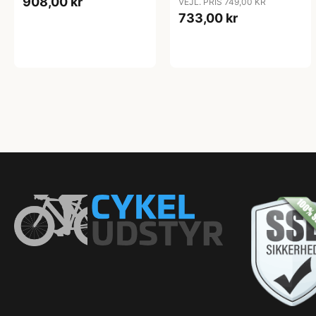
908,00 kr
VEJL. PRIS 749,00 KR
733,00 kr