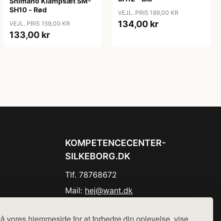
Shimano Klampsæt SM-
SH10 - Rød
VEJL. PRIS 189,00 KR
134,00 kr
VEJL. PRIS 159,00 KR
133,00 kr
KOMPETENCECENTER-
SILKEBORG.DK
Tlf. 78768672
Mail:
hej@want.dk
Cookie- og privatlivspolitik
å vores hjemmeside for at forbedre din oplevelse, vise