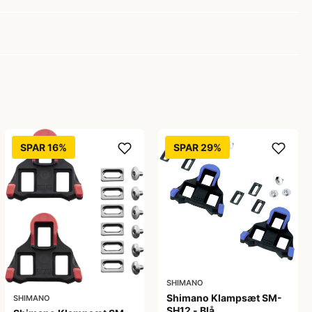
SPAR 16%
SPAR 29%
SHIMANO
Shimano Klampsæt SM-
SHIMANO
SH12 - Blå