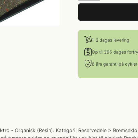
1-2 dages levering
Op til 365 dages fortr
6 års garanti på cykler
ro - Organisk (Resin). Kategori: Reservedele > Bremseklods