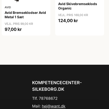
Avid Skivebremseklods
AVID
Organic
Avid Bremseklodser Avid
VEJL. PRIS 169,00 KR
Metal 1 Sæt
124,00 kr
VEJL. PRIS 99,00 KR
97,00 kr
KOMPETENCECENTER-
SILKEBORG.DK
Tlf. 78768672
Mail:
hej@want.dk