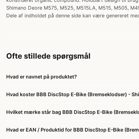
konstrueret organic compound. Holdbart design til brug p
Shimano Deore M575, M525, M515LA, M515, M505, M49
Dele af indholdet på denne side kan være genereret med
Ofte stillede spørgsmål
Hvad er navnet på produktet?
Hvad koster BBB DiscStop E-Bike (Bremseklodser) - Shi
Hvilket mærke står bag BBB DiscStop E-Bike (Bremseklo
Hvad er EAN / Produktid for BBB DiscStop E-Bike (Brem