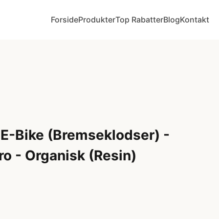
Forside
Produkter
Top Rabatter
Blog
Kontakt
E-Bike (Bremseklodser) -
o - Organisk (Resin)