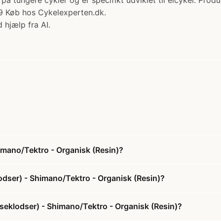
å tungere cykler og er specifikt udviklet til elcykel: Pro
 Køb hos Cykelexperten.dk.
 hjælp fra AI.
mano/Tektro - Organisk (Resin)?
dser) - Shimano/Tektro - Organisk (Resin)?
seklodser) - Shimano/Tektro - Organisk (Resin)?