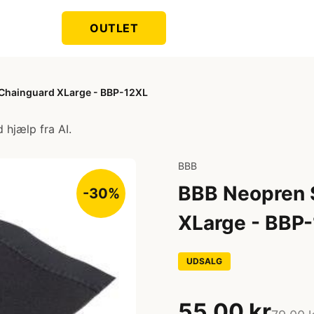
OUTLET
 Chainguard XLarge - BBP-12XL
 hjælp fra AI.
BBB
BBB Neopren S
-30%
XLarge - BBP
UDSALG
55,00 kr