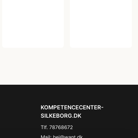
KOMPETENCECENTER-
SILKEBORG.DK
Tlf. 78768672
Mail:
hej@want.dk