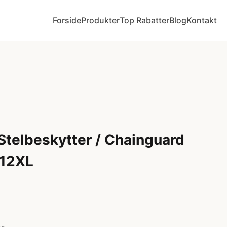
Forside
Produkter
Top Rabatter
Blog
Kontakt
telbeskytter / Chainguard
-12XL