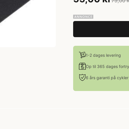
79,00 
1-2 dages levering
Op til 365 dages fortr
6 års garanti på cykler