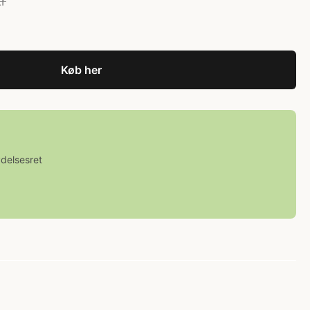
kr
Køb her
ydelsesret